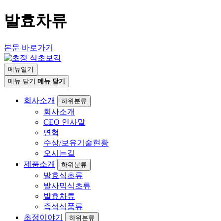
발효차류
본문 바로가기
메뉴열기
메뉴 닫기
메뉴 닫기
회사소개
하위분류
회사소개
CEO 인사말
연혁
수상/보유기술현황
오시는길
제품소개
하위분류
발효식초류
발사믹식초류
발효차류
즉석식품류
초정이야기
하위분류