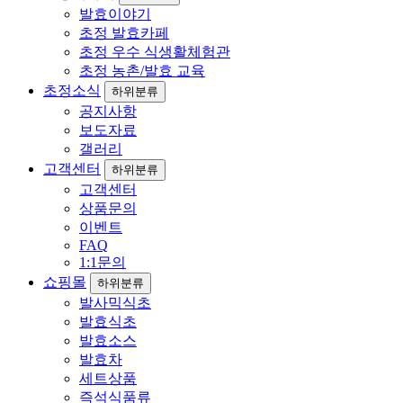
발효이야기
초정 발효카페
초정 우수 식생활체험관
초정 농촌/발효 교육
초정소식
하위분류
공지사항
보도자료
갤러리
고객센터
하위분류
고객센터
상품문의
이벤트
FAQ
1:1문의
쇼핑몰
하위분류
발사믹식초
발효식초
발효소스
발효차
세트상품
즉석식품류